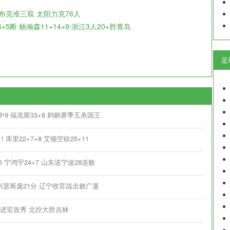
8 布克准三双 太阳力克76人
+6+5断 杨瀚森11+14+9 浙江3人20+胜青岛
足
12中9 福克斯33+8 鹈鹕赛季五杀国王
库里22+7+8 艾顿空砍25+11
+16 宁鸿宇24+7 山东送宁波28连败
+6 韦瑟斯庞21分 辽宁收官战击败广厦
10 矣进宏首秀 北控大胜吉林