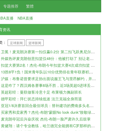
专题推荐
繁體
CBA直播
NBA直播
育资讯
类：
足球新闻
篮球新闻
卫冕！麦克朗决赛第一扣仅赢0.2分 第二扣飞跃奥尼尔5个满分
外媒热评麦克朗创意扣篮仅48分：他被打劫了 别让老古董当评审了
扣篮大赛第2名！杰伦-布朗今年扣篮大赛4次成功扣篮 你会打几分？
13胜8平1负！国米青年队以10分优势排在青年联赛积分榜首位
沪媒：布鲁诺曾要求足协出面说服王飞与里昂解约，并以辞职威胁
这是咋了？西汉姆各赛事8场不胜，近3场英超0进球丢11球
英超彩经：曼联做客冷意十足 布莱顿力擒副班长
德甲彩经：拜仁状态持续低迷 法兰克福全身而退
亚冠1/8决赛首回合最佳球员：替补建功的费南多头名当选
买家秀和卖家秀？杰伦-布朗“蒙眼No look dunk”致敬绿军名宿
麦克朗夺冠后兴奋庆祝 杰伦-布朗一脸严肃许久后鼓掌
黄健翔：请个专业教练，哈兰德完全能拥有C罗那样的头球得分能力