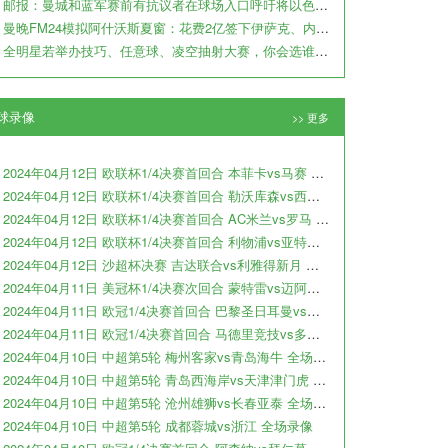
邮报：曼城和蓝军赛前有抗议者在球场入口呼吁将以色列踢出FIFA
曼晚FM24模拟阿什沃斯夏窗：花费2亿签下伊萨克、内托、祖比门迪
全明星若举办技巧、任意球、凌空抽射大赛，你会选谁参加？
球录像
>> 更多
2024年04月12日 欧联杯1/4决赛首回合 本菲卡vs马赛 全场录像
2024年04月12日 欧联杯1/4决赛首回合 勒沃库森vs西汉姆 全场录像
2024年04月12日 欧联杯1/4决赛首回合 AC米兰vs罗马 全场录像
2024年04月12日 欧联杯1/4决赛首回合 利物浦vs亚特兰大 全场录像
2024年04月12日 沙超杯决赛 吉达联合vs利雅得新月 全场录像
2024年04月11日 美冠杯1/4决赛次回合 蒙特雷vs迈阿密国际 全场录像
2024年04月11日 欧冠1/4决赛首回合 巴黎圣日耳曼vs巴塞罗那 全场录像
2024年04月11日 欧冠1/4决赛首回合 马德里竞技vs多特蒙德 全场录像
2024年04月10日 中超第5轮 梅州客家vs青岛海牛 全场录像
2024年04月10日 中超第5轮 青岛西海岸vs天津津门虎 全场录像
2024年04月10日 中超第5轮 沧州雄狮vs长春亚泰 全场录像
2024年04月10日 中超第5轮 成都蓉城vs浙江 全场录像