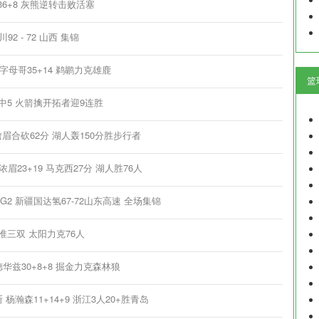
姆36+8 灰熊逆转击败活塞
92 - 72 山西 集锦
7 字母哥35+14 鹈鹕力克雄鹿
篮
18中5 火箭擒开拓者迎9连胜
 詹眉合砍62分 湖人轰150分胜步行者
浓眉23+19 马克西27分 湖人胜76人
轮G2 新疆国达氢67-72山东高速 全场集锦
布克准三双 太阳力克76人
爱德华兹30+8+8 掘金力克森林狼
5断 杨瀚森11+14+9 浙江3人20+胜青岛