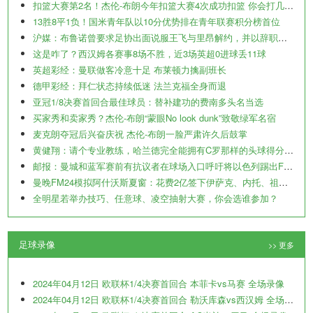
扣篮大赛第2名！杰伦-布朗今年扣篮大赛4次成功扣篮 你会打几分？
13胜8平1负！国米青年队以10分优势排在青年联赛积分榜首位
沪媒：布鲁诺曾要求足协出面说服王飞与里昂解约，并以辞职威胁
这是咋了？西汉姆各赛事8场不胜，近3场英超0进球丢11球
英超彩经：曼联做客冷意十足 布莱顿力擒副班长
德甲彩经：拜仁状态持续低迷 法兰克福全身而退
亚冠1/8决赛首回合最佳球员：替补建功的费南多头名当选
买家秀和卖家秀？杰伦-布朗“蒙眼No look dunk”致敬绿军名宿
麦克朗夺冠后兴奋庆祝 杰伦-布朗一脸严肃许久后鼓掌
黄健翔：请个专业教练，哈兰德完全能拥有C罗那样的头球得分能力
邮报：曼城和蓝军赛前有抗议者在球场入口呼吁将以色列踢出FIFA
曼晚FM24模拟阿什沃斯夏窗：花费2亿签下伊萨克、内托、祖比门迪
全明星若举办技巧、任意球、凌空抽射大赛，你会选谁参加？
足球录像
>> 更多
2024年04月12日 欧联杯1/4决赛首回合 本菲卡vs马赛 全场录像
2024年04月12日 欧联杯1/4决赛首回合 勒沃库森vs西汉姆 全场录像